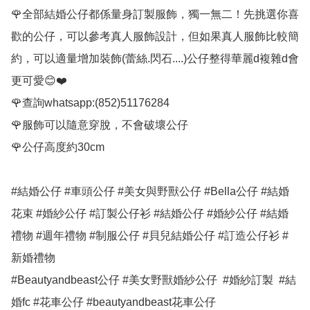
🌹全部結婚公仔都係量身訂製服飾，獨一無二！先挑選你喜
歡的公仔，可以參考真人服飾設計，但如果真人服飾比較簡
約，可以適量增加裝飾(蕾絲.閃石....)公仔整得華麗d複雜d會
更可愛😊❤️

🌹查詢whatsapp:(852)51176284

🌹服飾可以隨意穿脫，不會破壞公仔

🌹公仔高度約30cm

#結婚公仔 #車頭公仔 #美女與野獸公仔 #Bella公仔 #結婚
花束 #婚紗公仔 #訂製公仔衫 #結婚公仔 #婚紗公仔 #結婚
禮物 #週年禮物 #制服公仔 #貝兒結婚公仔 #訂造公仔衫 #
新婚禮物

#Beautyandbeast公仔 #美女野獸婚紗公仔  #婚紗訂製  #結
婚fc #花車公仔 #beautyandbeast花車公仔