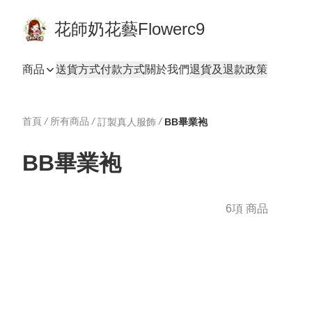
花師奶花藝Flowerc9
商品
送貨方式
付款方式
關於我們
退貨及退款政策
首頁
/
所有商品
/
/
訂製真人服飾
BB畢業袍
BB畢業袍
6項 商品