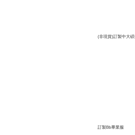
(非現貨)訂製中大
訂製Bb畢業服