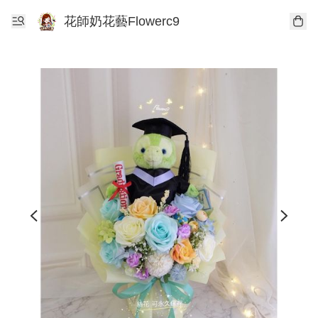
花師奶花藝Flowerc9