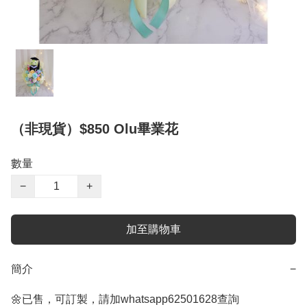
（非現貨）$850 Olu畢業花
數量
−
+
加至購物車
簡介
−
🌼已售，可訂製，請加whatsapp62501628查詢
