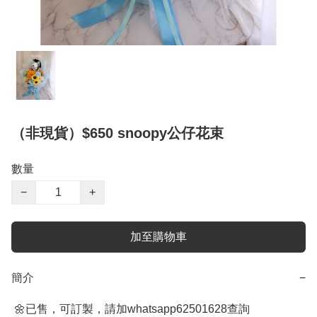
（非現貨）$650 snoopy公仔花束
數量
−
+
加至購物車
簡介
−
 🌼已售，可訂製，請加whatsapp62501628查詢
