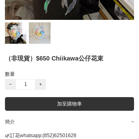
（非現貨）$650 Chiikawa公仔花束
數量
−
+
加至購物車
簡介
−
🌿訂花whatsapp:(852)62501628
