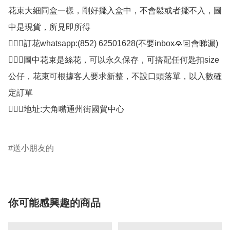
花束大細同盒一樣，剛好擺入盒中，不會鬆或者擺不入，圖
中是現貨，所見即所得

🙋🏻‍♀️訂花whatsapp:(852) 62501628(不要inbox🙏🏻會睇漏)

🙋🏻‍♀️圖中花束是絲花，可以永久保存，可搭配任何匙扣size
公仔，花束可根據客人要求新整，不設口頭落單，以入數確
定訂單

🙋🏻‍♀️地址:大角嘴通州街國貿中心

送小朋友的
你可能感興趣的商品