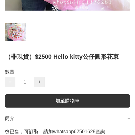
（非現貨）$2500 Hello kitty公仔圓形花束
數量
−
+
加至購物車
簡介
−
🌼已售，可訂製，請加whatsapp62501628查詢
