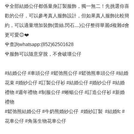
🌹全部結婚公仔都係量身訂製服飾，獨一無二！先挑選你喜
歡的公仔，可以參考真人服飾設計，但如果真人服飾比較簡
約，可以適量增加裝飾(蕾絲.閃石....)公仔整得華麗d複雜d會
更可愛😊❤️

🌹查詢whatsapp:(852)62501628

🌹服飾可以隨意穿脫，不會破壞公仔

#結婚公仔 #車頭公仔 #鬆弛熊公仔 #鬆弛熊車頭公仔 #結婚
花束 #婚紗公仔 #訂製公仔衫 #結婚公仔 #婚紗公仔 #結婚
禮物 #週年禮物 #制服公仔 #蜥蝪公仔 #訂造公仔衫 #新婚
禮物

#鬆弛熊結婚公仔 #牛奶熊婚紗公仔  #婚紗訂製  #結婚fc #
花車公仔 #角落生物花車公仔