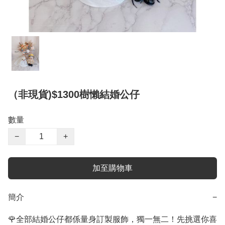
（非現貨)$1300樹懶結婚公仔
數量
−
+
加至購物車
簡介
−
🌹全部結婚公仔都係量身訂製服飾，獨一無二！先挑選你喜