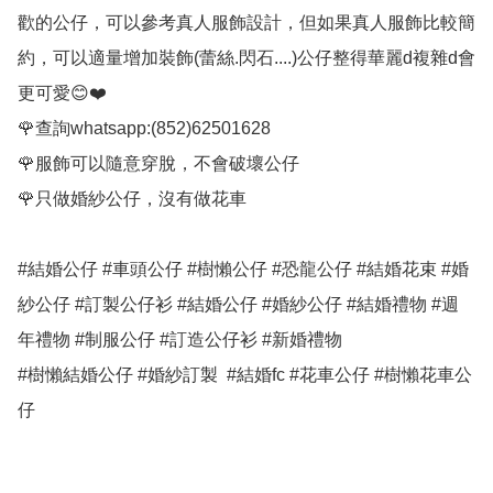
歡的公仔，可以參考真人服飾設計，但如果真人服飾比較簡
約，可以適量增加裝飾(蕾絲.閃石....)公仔整得華麗d複雜d會
更可愛😊❤️

🌹查詢whatsapp:(852)62501628

🌹服飾可以隨意穿脫，不會破壞公仔

🌹只做婚紗公仔，沒有做花車

#結婚公仔 #車頭公仔 #樹懶公仔 #恐龍公仔 #結婚花束 #婚
紗公仔 #訂製公仔衫 #結婚公仔 #婚紗公仔 #結婚禮物 #週
年禮物 #制服公仔 #訂造公仔衫 #新婚禮物

#樹懶結婚公仔 #婚紗訂製  #結婚fc #花車公仔 #樹懶花車公
仔