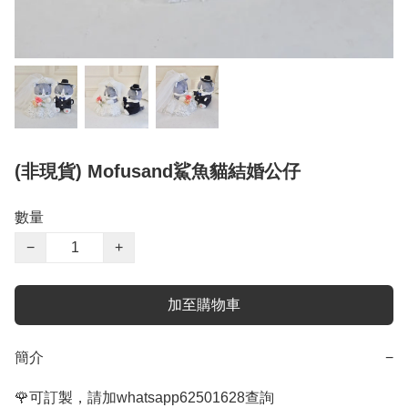
(非現貨) Mofusand鯊魚貓結婚公仔
數量
−
+
加至購物車
簡介
−
🌹可訂製，請加whatsapp62501628查詢
