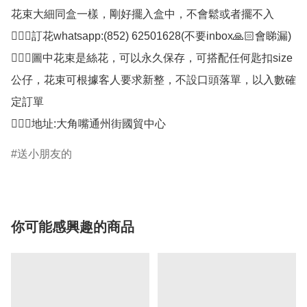
花束大細同盒一樣，剛好擺入盒中，不會鬆或者擺不入

🙋🏻‍♀️訂花whatsapp:(852) 62501628(不要inbox🙏🏻會睇漏)

🙋🏻‍♀️圖中花束是絲花，可以永久保存，可搭配任何匙扣size
公仔，花束可根據客人要求新整，不設口頭落單，以入數確
定訂單

🙋🏻‍♀️地址:大角嘴通州街國貿中心
送小朋友的
你可能感興趣的商品