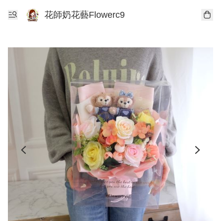
花師奶花藝Flowerc9