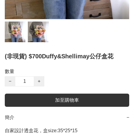
(非現貨) $700Duffy&Shellimay公仔盒花
數量
−
+
加至購物車
簡介
−
自家設計透盒花，盒size:35*25*15
