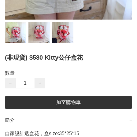
(非現貨) $580 Kitty公仔盒花
數量
−
+
加至購物車
簡介
−
自家設計透盒花，盒size:35*25*15
