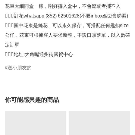
花束大細同盒一樣，剛好擺入盒中，不會鬆或者擺不入

🙋🏻‍♀️訂花whatsapp:(852) 62501628(不要inbox🙏🏻會睇漏)

🙋🏻‍♀️圖中花束是絲花，可以永久保存，可搭配任何匙扣size
公仔，花束可根據客人要求新整，不設口頭落單，以入數確
定訂單

🙋🏻‍♀️地址:大角嘴通州街國貿中心
送小朋友的
你可能感興趣的商品