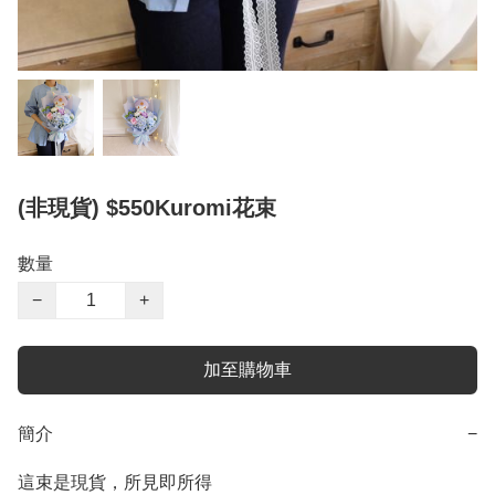
(非現貨) $550Kuromi花束
數量
−
+
加至購物車
簡介
−
這束是現貨，所見即所得
