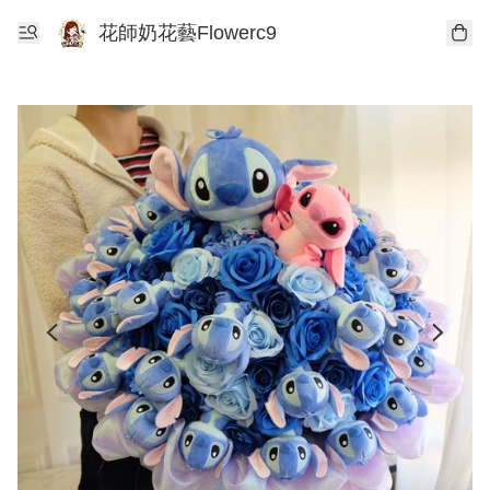
花師奶花藝Flowerc9