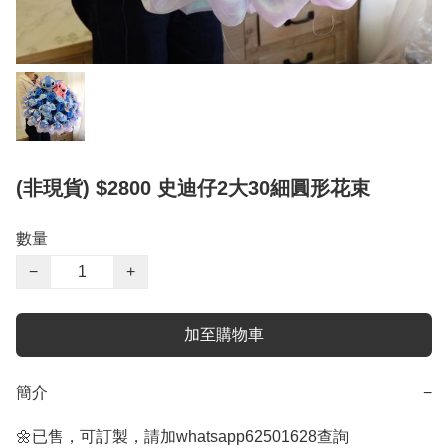
(非現貨) $2800 史迪仔2大30細圓形花束
數量
−
+
加至購物車
簡介
−
🌼已售，可訂製，請加whatsapp62501628查詢
