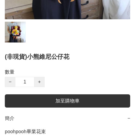
(非現貨)小熊維尼公仔花
數量
−
+
加至購物車
簡介
−
poohpooh畢業花束
