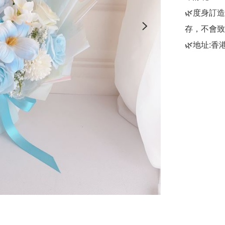
🌿度身訂
存，不會致
🌿地址:香