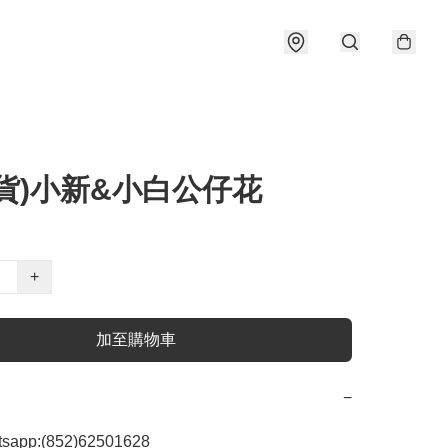
貨)小新&小白公仔花
+
加至購物車
−
app:(852)62501628
