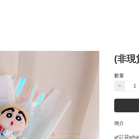
(非現
數量
−
簡介
🌿訂花whats