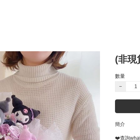
(非現
數量
−
簡介
❤️查詢whats