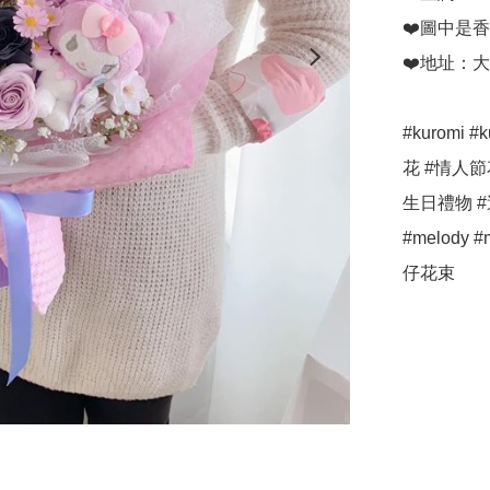
❤️圖中是
❤️地址：
#kuromi 
花 #情人節
生日禮物 #週
#melody
仔花束