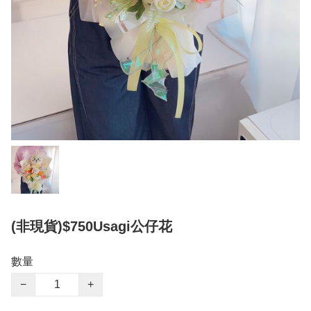
(非現貨)$750Usagi公仔花
數量
−
+