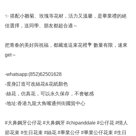
✨ 搭配小雛菊、玫瑰等花材，活力又溫馨，是畢業禮的絕
佳選擇，送同學、朋友都超合適～

把青春的美好與祝福，都藏進這束花裡💐 數量有限，速來
get～

-whatsapp:(852)62501628

-度身訂造可改絲花&花紙顏色

-絲花，仿真花，可以永久保存，不會敏感

-地址:香港九龍大角嘴通州街國貿中心

#大鼻鋼牙公仔花 #大鼻鋼牙 #chipanddale #公仔花 #情人
節花束 #生日花束 #絲花 #畢業公仔 #畢業公仔花束 #生日