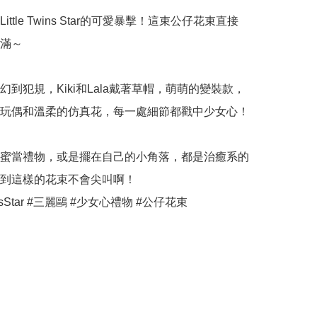
ittle Twins Star的可愛暴擊！這束公仔花束直接
滿～

幻到犯規，Kiki和Lala戴著草帽，萌萌的變裝款，
玩偶和溫柔的仿真花，每一處細節都戳中少女心！

蜜當禮物，或是擺在自己的小角落，都是治癒系的
到這樣的花束不會尖叫啊！

TwinsStar #三麗鷗 #少女心禮物 #公仔花束