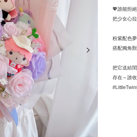
💖誰能拒絕L
把少女心拉
粉紫配色夢
搭配獨角獸
把它送給閨
存在～誰收
#Little