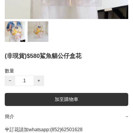
(非現貨)$580鯊魚貓公仔盒花
數量
−
+
加至購物車
簡介
−
🌹訂花請加whatsapp:(852)62501628
