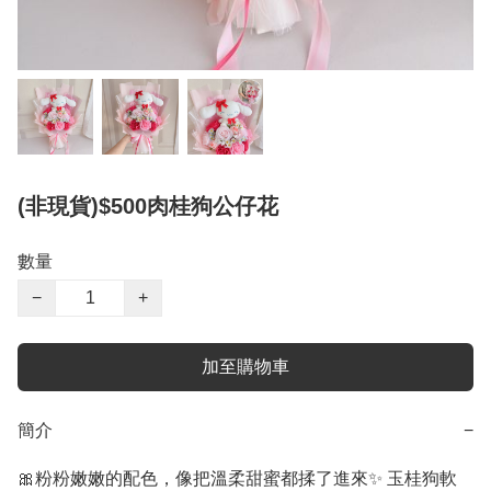
(非現貨)$500肉桂狗公仔花
數量
−
+
加至購物車
簡介
−
🎀粉粉嫩嫩的配色，像把溫柔甜蜜都揉了進來✨ 玉桂狗軟