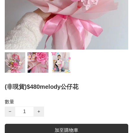
(非現貨)$480melody公仔花
數量
−
+
加至購物車