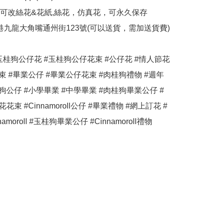
造可改絲花&花紙,絲花，仿真花，可永久保存

香港九龍大角嘴通州街123號(可以送貨，需加送貨費)

#玉桂狗公仔花 #玉桂狗公仔花束 #公仔花 #情人節花
束 #畢業公仔 #畢業公仔花束 #肉桂狗禮物 #週年
狗公仔 #小學畢業 #中學畢業 #肉桂狗畢業公仔 #
花束 #Cinnamoroll公仔 #畢業禮物 #網上訂花 #
namoroll #玉桂狗畢業公仔 #Cinnamoroll禮物