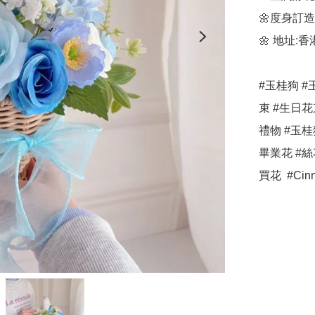
🌼度身訂
🌼 地址:
#玉桂狗 
束 #生日花
禮物 #玉桂
畢業花 #絲花
買花  #Cin