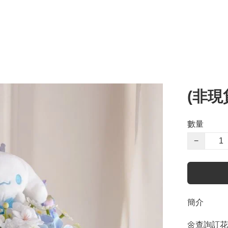
(非現
數量
−
簡介
🌼查詢訂花wh