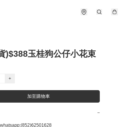
貨)$388玉桂狗公仔小花束
+
加至購物車
−
atsapp:(852)62501628
