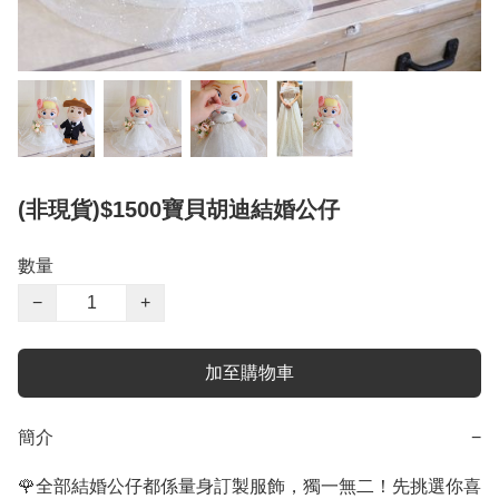
(非現貨)$1500寶貝胡迪結婚公仔
數量
−
+
加至購物車
簡介
−
🌹全部結婚公仔都係量身訂製服飾，獨一無二！先挑選你喜