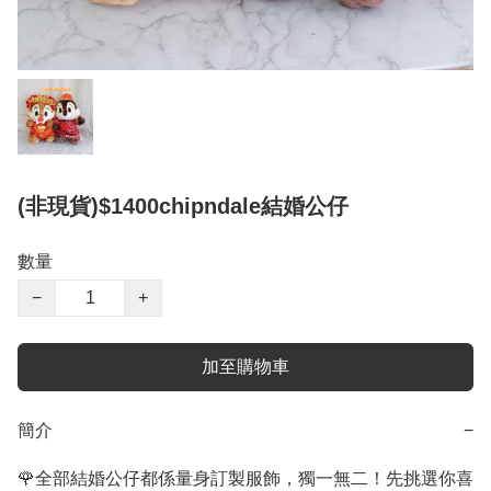
(非現貨)$1400chipndale結婚公仔
數量
−
+
加至購物車
簡介
−
🌹全部結婚公仔都係量身訂製服飾，獨一無二！先挑選你喜