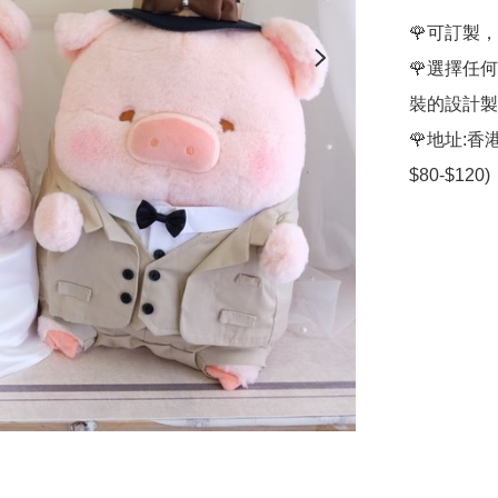
🌹可訂製，請
🌹選擇任
裝的設計製
🌹地址: