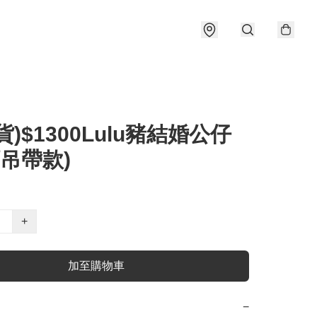
貨)$1300Lulu豬結婚公仔
吊帶款)
+
加至購物車
−