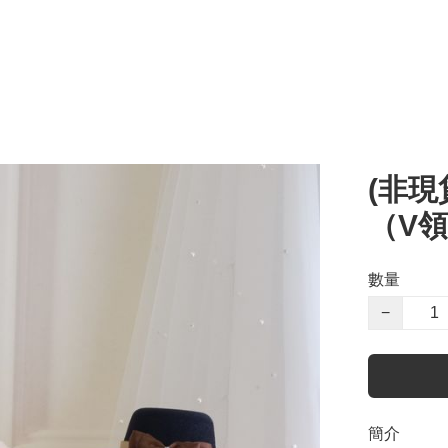
(非現
（V領
數量
−
簡介