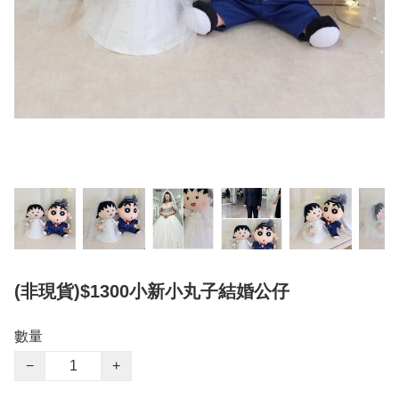
(非現貨)$1300小新小丸子結婚公仔
數量
−
+