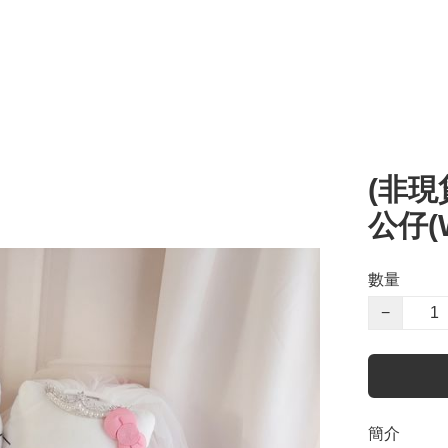
(非現貨
公仔(
數量
−
簡介