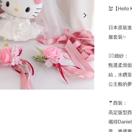
💒【Hello
日本原裝進口
服套裝✨

👰‍♀️婚紗：

甄選柔滑面
結，水鑽皇
公主般的夢
🤵西裝：

高定版型西
襯得Dan
章，將優雅