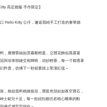
 Kitty 高定婚服·手作限定】

 Hello Kitty 公仔，邂逅我純手工打造的奢華婚
料，層層蕾絲如雲霧般輕盈，立體花飾似晨露凝
冠與珍珠頸鏈交相輝映，頭紗輕垂，每一寸都透著
幻矜貴，彷彿下一秒就要踏上聖潔紅毯～

裝，格紋面料精緻挺括，寶藍色領結如夜空寶石，
iel紳士範兒十足，每一粒紐扣都仿若精心雕琢的勳
與儀式感牢牢鎖住～
