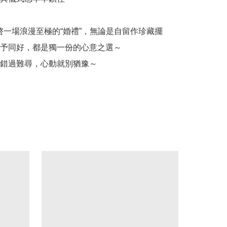
y 開啓一場浪漫至極的“婚禮”，無論是自留作珍藏擺
予同好，都是獨一份的心意之選～

錯過難尋，心動就別猶豫～