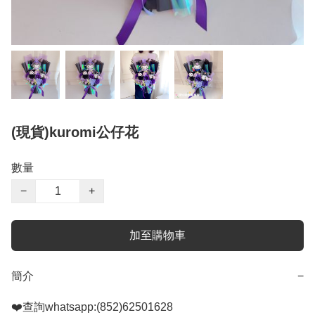
(現貨)kuromi公仔花
數量
−
+
加至購物車
簡介
−
❤️查詢whatsapp:(852)62501628
