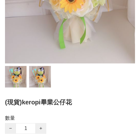
(現貨)keropi畢業公仔花
數量
−
+