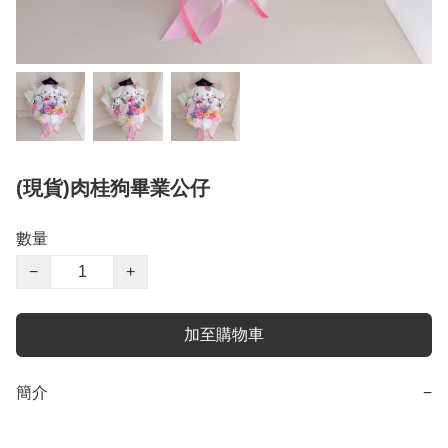
(現貨)肉桂狗畢業公仔
數量
−
+
加至購物車
簡介
−