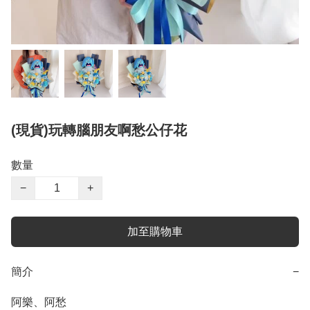
(現貨)玩轉腦朋友啊愁公仔花
數量
−
+
加至購物車
簡介
−
阿樂、阿愁
