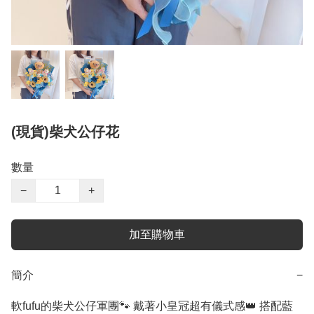
(現貨)柴犬公仔花
數量
−
+
加至購物車
簡介
−
軟fufu的柴犬公仔軍團🐾 戴著小皇冠超有儀式感👑 搭配藍