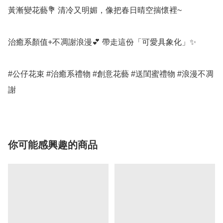
黃漸變花藝💐 清冷又明媚，像把春日晴空揣懷裡~

治癒系顏值+不凋謝浪漫💕 帶走這份「可愛具象化」✨

#公仔花束 #治癒系禮物 #創意花藝 #送閨蜜禮物 #浪漫不凋
謝
你可能感興趣的商品