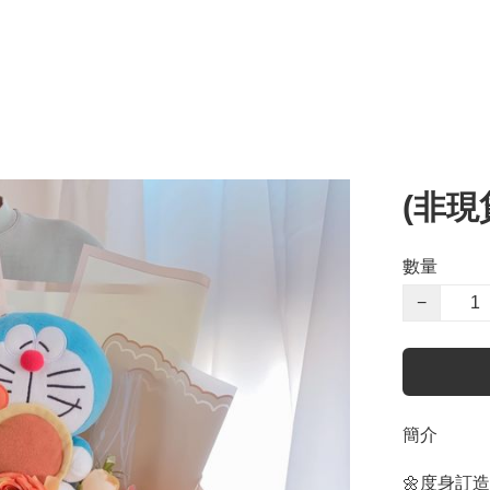
(非現
數量
−
簡介
🌼度身訂