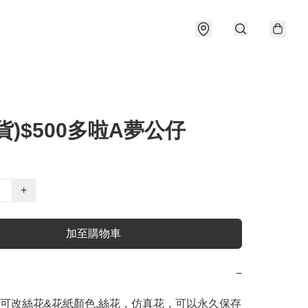
貨)$500多啦A夢公仔
+
加至購物車
−
造可改絲花&花紙顏色,絲花，仿真花，可以永久保存
