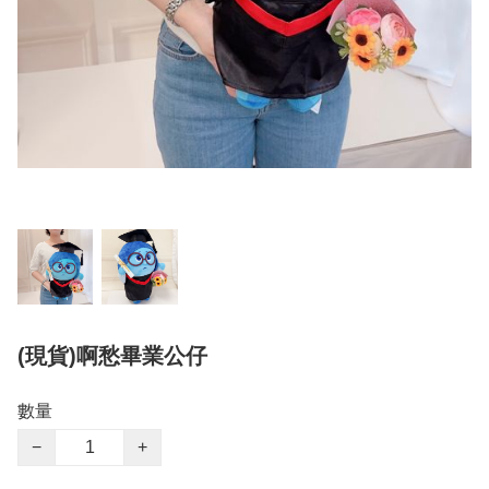
(現貨)啊愁畢業公仔
數量
−
+