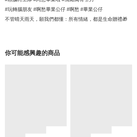
#玩轉腦朋友 #啊愁畢業公仔 #啊愁 #畢業公仔

你可能感興趣的商品